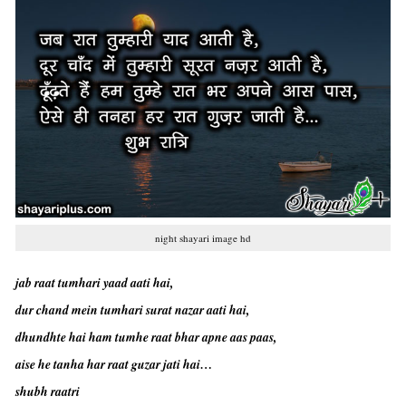
night shayari image hd
jab raat tumhari yaad aati hai,
dur chand mein tumhari surat nazar aati hai,
dhundhte hai ham tumhe raat bhar apne aas paas,
aise he tanha har raat guzar jati hai…
shubh raatri