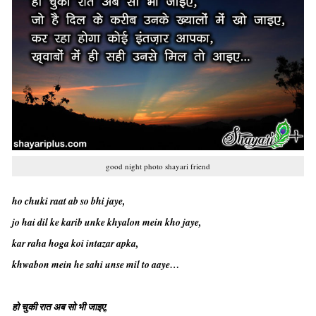
good night photo shayari friend
ho chuki raat ab so bhi jaye,
jo hai dil ke karib unke khyalon mein kho jaye,
kar raha hoga koi intazar apka,
khwabon mein he sahi unse mil to aaye…
हो चुकी रात अब सो भी जाइए,